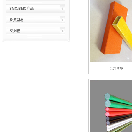
SMC/BMC产品
拉挤型材
灭火毯
长方形钢