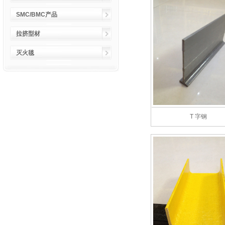
SMC/BMC产品
拉挤型材
灭火毯
T 字钢